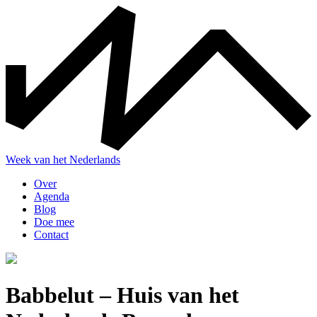
Skip
to
the
content
Week van het Nederlands
Over
Agenda
Blog
Doe mee
Contact
Babbelut – Huis van het