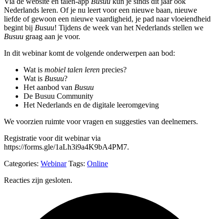
Via de website en talen-app
Busuu
kun je sinds dit jaar ook
Nederlands leren. Of je nu leert voor een nieuwe baan, nieuwe
liefde of gewoon een nieuwe vaardigheid, je pad naar vloeiendheid
begint bij
Busuu
! Tijdens de week van het Nederlands stellen we
Busuu
graag aan je voor.
In dit webinar komt de volgende onderwerpen aan bod:
Wat is
mobiel talen leren
precies?
Wat is
Busuu
?
Het aanbod van
Busuu
De Busuu Community
Het Nederlands en de digitale leeromgeving
We voorzien ruimte voor vragen en suggesties van deelnemers.
Registratie voor dit webinar via
https://forms.gle/1aLh3i9a4K9bA4PM7.
Categories:
Webinar
Tags:
Online
Reacties zijn gesloten.