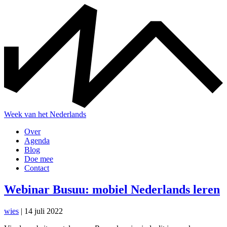
Skip
to
the
content
Week van het Nederlands
Over
Agenda
Blog
Doe mee
Contact
Webinar Busuu: mobiel Nederlands leren
wies
|
14 juli 2022